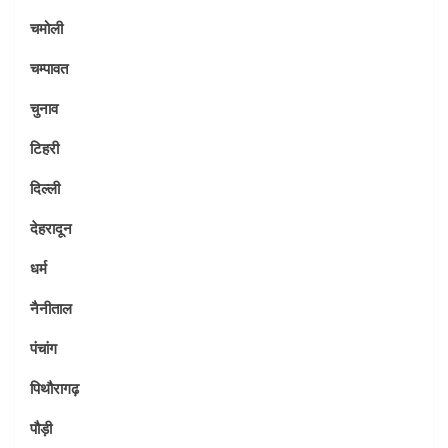
चमोली
चम्पावत
चुनाव
टिहरी
दिल्ली
देहरादून
धर्म
नैनीताल
पंचांग
पिथौरागढ़
पौड़ी