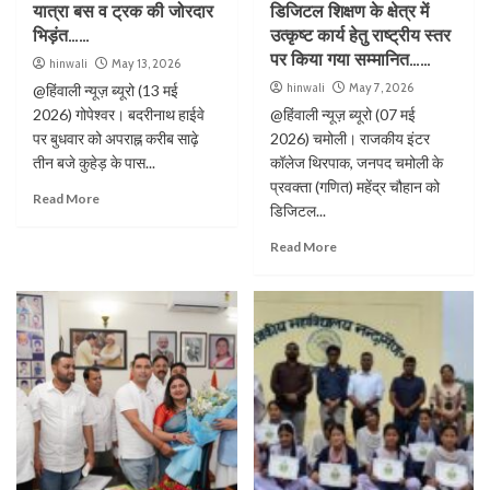
यात्रा बस व ट्रक की जोरदार
डिजिटल शिक्षण के क्षेत्र में
भिड़ंत……
उत्कृष्ट कार्य हेतु राष्ट्रीय स्तर
पर किया गया सम्मानित……
hinwali
May 13, 2026
hinwali
May 7, 2026
@हिंवाली न्यूज़ ब्यूरो (13 मई
2026) गोपेश्वर। बदरीनाथ हाईवे
@हिंवाली न्यूज़ ब्यूरो (07 मई
पर बुधवार को अपराह्न करीब साढ़े
2026) चमोली। राजकीय इंटर
तीन बजे कुहेड़ के पास...
कॉलेज थिरपाक, जनपद चमोली के
प्रवक्ता (गणित) महेंद्र चौहान को
Read More
डिजिटल...
Read More