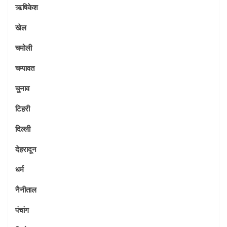
ऋषिकेश
खेल
चमोली
चम्पावत
चुनाव
टिहरी
दिल्ली
देहरादून
धर्म
नैनीताल
पंचांग