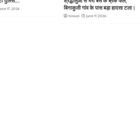
ुटी पुलिस….
श्रद्धालुओं से भरी बस के ब्रेक फेल,
बिनाकुली गांव के पास बड़ा हादसा टला।
June 17, 2026
hinwali
June 11, 2026