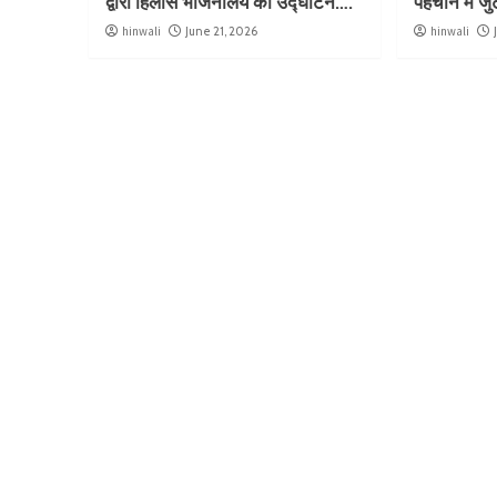
द्वारा हिलास भोजनालय का उद्घाटन….
पहचान में ज
hinwali
June 21, 2026
hinwali