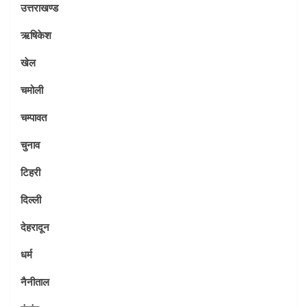
उत्तराखण्ड
ऋषिकेश
खेल
चमोली
चम्पावत
चुनाव
टिहरी
दिल्ली
देहरादून
धर्म
नैनीताल