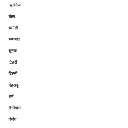
ऋषिकेश
खेल
चमोली
चम्पावत
चुनाव
टिहरी
दिल्ली
देहरादून
धर्म
नैनीताल
पंचांग