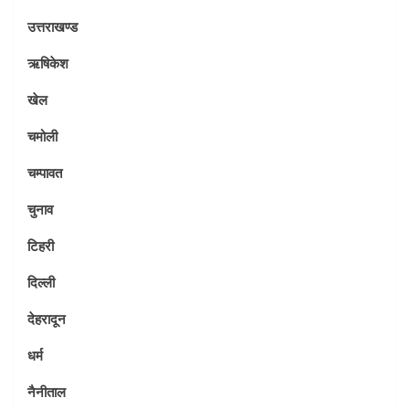
उत्तराखण्ड
ऋषिकेश
खेल
चमोली
चम्पावत
चुनाव
टिहरी
दिल्ली
देहरादून
धर्म
नैनीताल