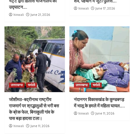
भट्ट द्वारा हिलास भोजनालय का
शव, पहचान में जुटी पुलिस….
उद्घाटन….
hinwali
June 17, 2026
hinwali
June 21, 2026
उत्तराखण्ड
चमोली
उत्तराखण्ड
चमोली
जोशीमठ-बद्रीनाथ राष्ट्रीय
नंदानगर विकासखंड के कुण्डबगड़
राजमार्ग पर श्रद्धालुओं से भरी बस
में भालू के हमले में महिला घायल…..
के ब्रेक फेल, बिनाकुली गांव के
hinwali
June 11, 2026
पास बड़ा हादसा टला।
hinwali
June 11, 2026