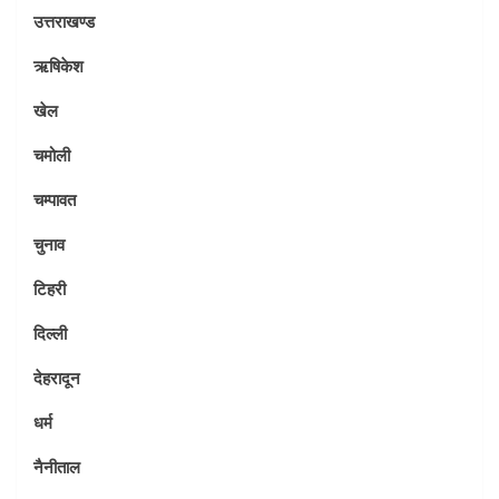
उत्तराखण्ड
ऋषिकेश
खेल
चमोली
चम्पावत
चुनाव
टिहरी
दिल्ली
देहरादून
धर्म
नैनीताल