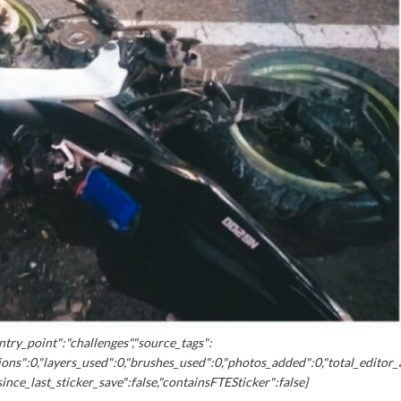
ntry_point":"challenges","source_tags":
ions":0,"layers_used":0,"brushes_used":0,"photos_added":0,"total_editor_
d_since_last_sticker_save":false,"containsFTESticker":false}