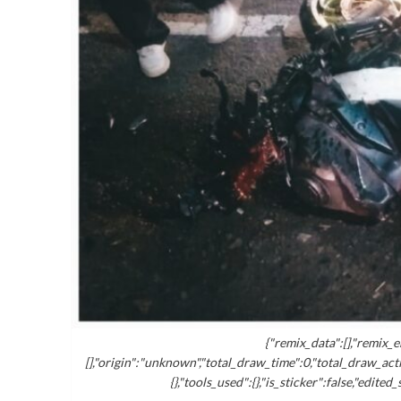
{"remix_data":[],"remix_e
[],"origin":"unknown","total_draw_time":0,"total_draw_act
{},"tools_used":{},"is_sticker":false,"edite