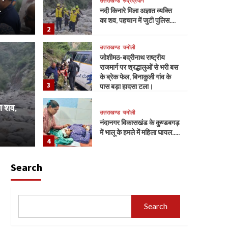
उत्तराखण्ड
रुद्रप्रयाग
.
नदी किनारे मिला अज्ञात व्यक्ति
का शव, पहचान में जुटी पुलिस….
2
उत्तराखण्ड
चमोली
उत्तराखण्ड
चमो
जोशीमठ-बद्रीनाथ राष्ट्रीय
जोशीमठ
राजमार्ग पर श्रद्धालुओं से भरी बस
के ब्रेक फेल, बिनाकुली गांव के
3
अज्ञात व्यक्ति का शव, पहचान
पास बड़ा हादसा टला।
श्रद्ध
का शव,
गांव क
उत्तराखण्ड
चमोली
नंदानगर विकासखंड के कुण्डबगड़
में भालू के हमले में महिला घायल…..
hinwali
J
4
उत्तराखण्ड
चमोली
Search
मैठाणा कीवी प्लांटेशन में लगी
भीषण आग, किसानों को भारी
नुकसान…
5
Search
उत्तराखण्ड
चमोली