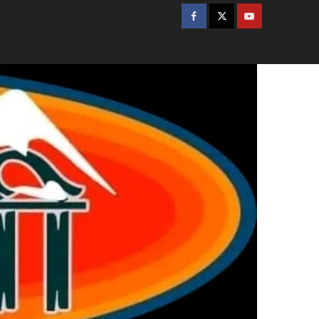
उत्तराखण्ड
रुद्रप्रयाग
नदी किनारे मिला अज्ञात व्यक्ति
का शव, पहचान में जुटी पुलिस….
2
उत्तराखण्ड
चमोली