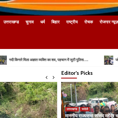
उत्तराखण्ड
चुनाव
धर्म
बिहार
राष्ट्रीय
रोचक
रोजगार न्यूज़
े मिला अज्ञात व्यक्ति का शव, पहचान में जुटी पुलिस….
जोशीमठ-बद्रीनाथ रा
Editor’s Picks
उत्तराखण्ड
चमोली
माननीय राज्यसभा सांसद महेंद्र भट्