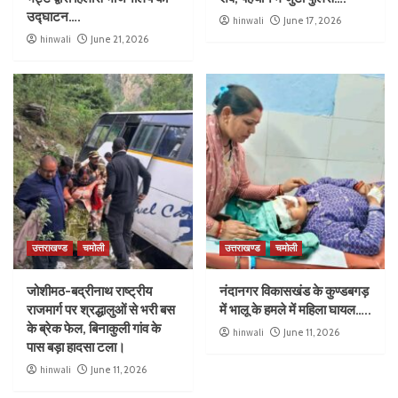
उद्घाटन….
hinwali
June 17, 2026
hinwali
June 21, 2026
उत्तराखण्ड
चमोली
उत्तराखण्ड
चमोली
जोशीमठ-बद्रीनाथ राष्ट्रीय
नंदानगर विकासखंड के कुण्डबगड़
राजमार्ग पर श्रद्धालुओं से भरी बस
में भालू के हमले में महिला घायल…..
के ब्रेक फेल, बिनाकुली गांव के
hinwali
June 11, 2026
पास बड़ा हादसा टला।
hinwali
June 11, 2026