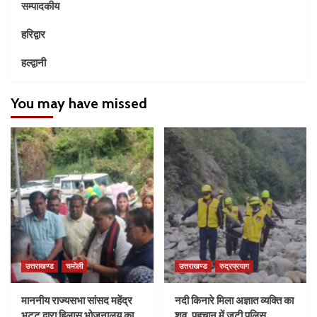
सम्पादकीय
हरिद्वार
हल्द्वानी
You may have missed
उत्तराखण्ड
चमोली
उत्तराखण्ड
रुद्रप्रयाग
माननीय राज्यसभा सांसद महेंद्र
नदी किनारे मिला अज्ञात व्यक्ति का
भट्ट द्वारा हिलास भोजनालय का
शव, पहचान में जुटी पुलिस….