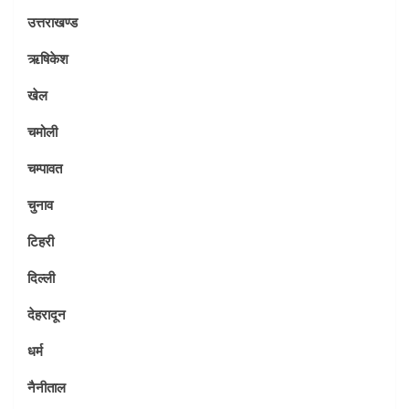
उत्तराखण्ड
ऋषिकेश
खेल
चमोली
चम्पावत
चुनाव
टिहरी
दिल्ली
देहरादून
धर्म
नैनीताल