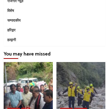
रोजगार न्यूज़
विशेष
सम्पादकीय
हरिद्वार
हल्द्वानी
You may have missed