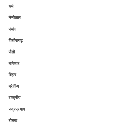
धर्म
नैनीताल
पंचांग
पिथौरागढ़
पौड़ी
बागेश्वर
बिहार
ब्रेकिंग
राष्ट्रीय
रुद्रप्रयाग
रोचक