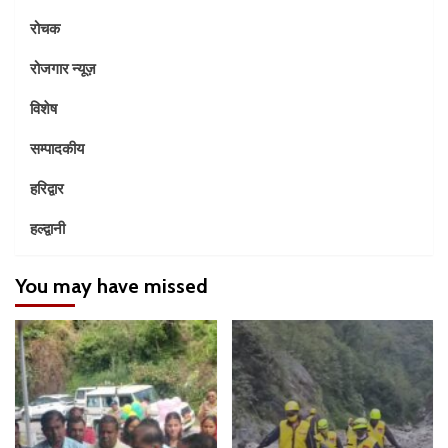
रोचक
रोजगार न्यूज़
विशेष
सम्पादकीय
हरिद्वार
हल्द्वानी
You may have missed