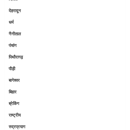
देहरादून
धर्म
नैनीताल
पंचांग
पिथौरागढ़
पौड़ी
बागेश्वर
बिहार
ब्रेकिंग
राष्ट्रीय
रुद्रप्रयाग