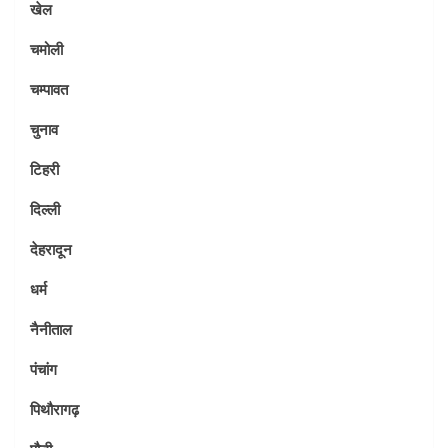
खेल
चमोली
चम्पावत
चुनाव
टिहरी
दिल्ली
देहरादून
धर्म
नैनीताल
पंचांग
पिथौरागढ़