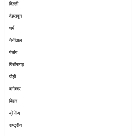
दिल्ली
देहरादून
धर्म
नैनीताल
पंचांग
पिथौरागढ़
पौड़ी
बागेश्वर
बिहार
ब्रेकिंग
राष्ट्रीय