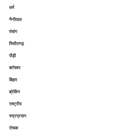
धर्म
नैनीताल
पंचांग
पिथौरागढ़
पौड़ी
बागेश्वर
बिहार
ब्रेकिंग
राष्ट्रीय
रुद्रप्रयाग
रोचक