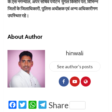
के.एस नगन्याल, अपर सचिव पर्यटन युगल किशोर पंत, विभिन्न
जिलों के जिलाधिकारी, पुलिस अधीक्षक एवं अन्य अधिकारीगण
उपस्थित रहे।
About Author
hinwali
See author's posts
Facebook
Twitter
WhatsApp
Telegram
Share