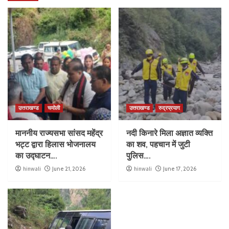
उत्तराखण्ड
चमोली
उत्तराखण्ड
रुद्रप्रयाग
माननीय राज्यसभा सांसद महेंद्र
नदी किनारे मिला अज्ञात व्यक्ति
भट्ट द्वारा हिलास भोजनालय
का शव, पहचान में जुटी
का उद्घाटन….
पुलिस….
hinwali
June 21, 2026
hinwali
June 17, 2026