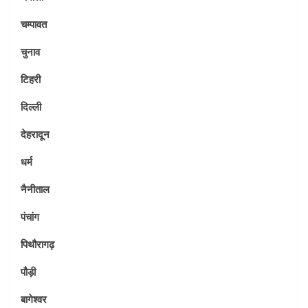
चम्पावत
चुनाव
टिहरी
दिल्ली
देहरादून
धर्म
नैनीताल
पंचांग
पिथौरागढ़
पौड़ी
बागेश्वर