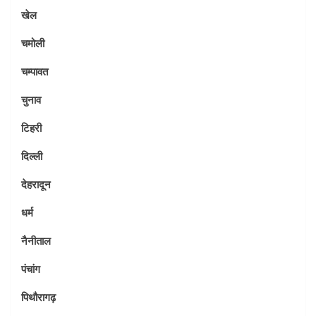
खेल
चमोली
चम्पावत
चुनाव
टिहरी
दिल्ली
देहरादून
धर्म
नैनीताल
पंचांग
पिथौरागढ़