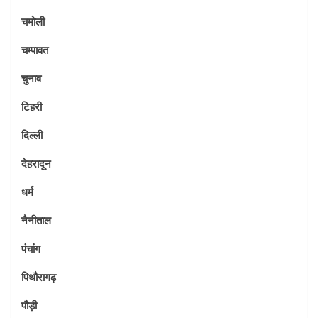
चमोली
चम्पावत
चुनाव
टिहरी
दिल्ली
देहरादून
धर्म
नैनीताल
पंचांग
पिथौरागढ़
पौड़ी