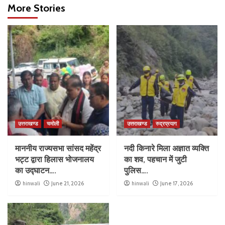
More Stories
उत्तराखण्ड
चमोली
उत्तराखण्ड
रुद्रप्रयाग
माननीय राज्यसभा सांसद महेंद्र
नदी किनारे मिला अज्ञात व्यक्ति
भट्ट द्वारा हिलास भोजनालय
का शव, पहचान में जुटी
का उद्घाटन….
पुलिस….
hinwali
June 21, 2026
hinwali
June 17, 2026