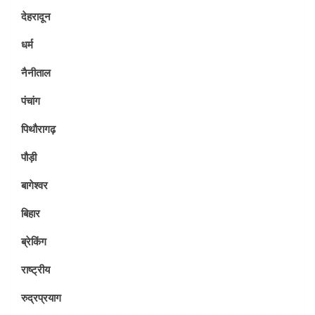
देहरादून
धर्म
नैनीताल
पंचांग
पिथौरागढ़
पौड़ी
बागेश्वर
बिहार
ब्रेकिंग
राष्ट्रीय
रुद्रप्रयाग