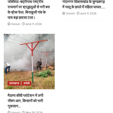
जोशीमठ-बद्रीनाथ राष्ट्रीय
नंदानगर विकासखंड के कुण्डबगड़
राजमार्ग पर श्रद्धालुओं से भरी बस
में भालू के हमले में महिला घायल…..
के ब्रेक फेल, बिनाकुली गांव के
hinwali
June 11, 2026
पास बड़ा हादसा टला।
hinwali
June 11, 2026
उत्तराखण्ड
चमोली
मैठाणा कीवी प्लांटेशन में लगी
भीषण आग, किसानों को भारी
नुकसान…
hinwali
May 28, 2026