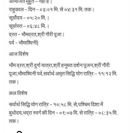
अभिजित मुहूर्त – नहीं है।
राहुकाल – दिन – ०३:०१ मि. से ०४:३१ मि. तक।
सूर्योदय – ०५:२० मि.।
सूर्यास्त – ०६:४८ मि.।
व्रत – भौमव्रत,श्री गौरी पूजा।
पर्व – भौमाश्विनी|
आज विशेष
भौम व्रत,श्री दुर्गा यात्रा,श्री हनुमत दर्शन पूजन,श्री गौरी
पूजा,भौमाश्विनी पर्व,सर्वार्थ अमृत सिद्धि योग रात्रि – ११:१२ मि.
तक।
कल विशेष
सर्वार्थ सिद्धि योग रात्रि – १०:५८ मि. से,पश्चिम दिशा में
बुधोदय,भद्रा स्वर्ग की दिन – ०९:०७ मि. से रात्रि – ०८:३५ मि.
तक।