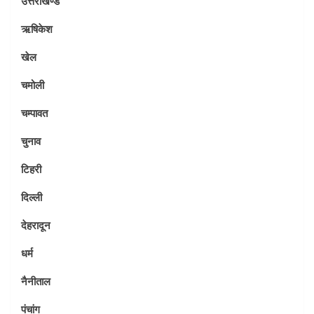
उत्तराखण्ड
ऋषिकेश
खेल
चमोली
चम्पावत
चुनाव
टिहरी
दिल्ली
देहरादून
धर्म
नैनीताल
पंचांग