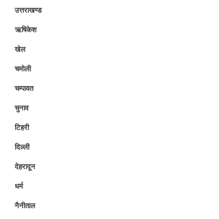
उत्तराखण्ड
ऋषिकेश
खेल
चमोली
चम्पावत
चुनाव
टिहरी
दिल्ली
देहरादून
धर्म
नैनीताल