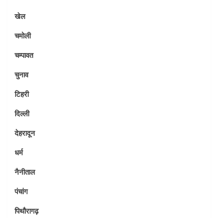
खेल
चमोली
चम्पावत
चुनाव
टिहरी
दिल्ली
देहरादून
धर्म
नैनीताल
पंचांग
पिथौरागढ़