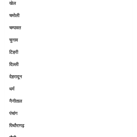
खेल
चमोली
चम्पावत
चुनाव
टिहरी
दिल्ली
देहरादून
धर्म
नैनीताल
पंचांग
पिथौरागढ़