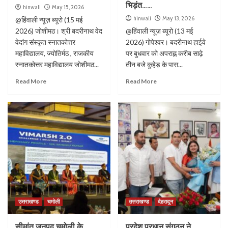
भिड़ंत……
hinwali
May 15, 2026
hinwali
May 13, 2026
@हिंवाली न्यूज़ ब्यूरो (15 मई
2026) जोशीमठ। श्री बदरीनाथ वेद
@हिंवाली न्यूज़ ब्यूरो (13 मई
वेदांग संस्कृत स्नातकोत्तर
2026) गोपेश्वर। बदरीनाथ हाईवे
महाविद्यालय, ज्योतिर्मठ , राजकीय
पर बुधवार को अपराह्न करीब साढ़े
स्नातकोत्तर महाविद्यालय जोशीमठ...
तीन बजे कुहेड़ के पास...
Read More
Read More
उत्तराखण्ड
चमोली
उत्तराखण्ड
देहरादून
सीमांत जनपद चमोली के
प्रदेश प्रधान संगठन ने