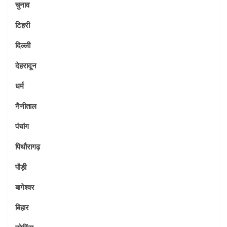
चुनाव
टिहरी
दिल्ली
देहरादून
धर्म
नैनीताल
पंचांग
पिथौरागढ़
पौड़ी
बागेश्वर
बिहार