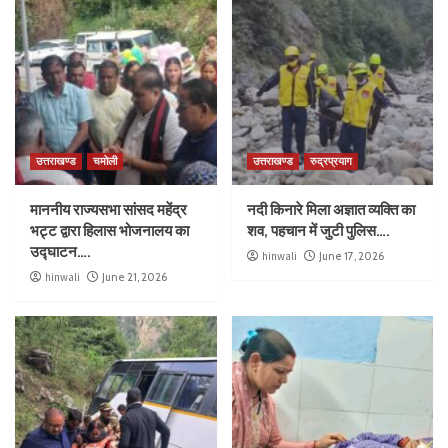
उत्तराखण्ड
चमोली
उत्तराखण्ड
रुद्रप्रयाग
माननीय राज्यसभा सांसद महेंद्र
नदी किनारे मिला अज्ञात व्यक्ति का
भट्ट द्वारा हिलास भोजनालय का
शव, पहचान में जुटी पुलिस….
उद्घाटन….
hinwali
June 17, 2026
hinwali
June 21, 2026