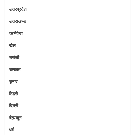
उत्तरप्रदेश
उत्तराखण्ड
ऋषिकेश
खेल
चमोली
चम्पावत
चुनाव
टिहरी
दिल्ली
देहरादून
धर्म