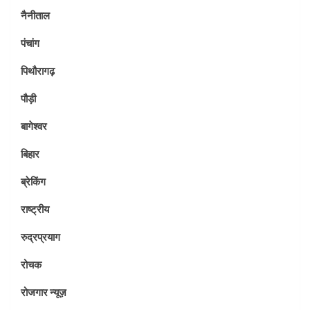
नैनीताल
पंचांग
पिथौरागढ़
पौड़ी
बागेश्वर
बिहार
ब्रेकिंग
राष्ट्रीय
रुद्रप्रयाग
रोचक
रोजगार न्यूज़