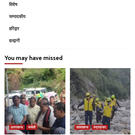
विशेष
सम्पादकीय
हरिद्वार
हल्द्वानी
You may have missed
उत्तराखण्ड
चमोली
उत्तराखण्ड
रुद्रप्रयाग