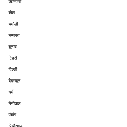
ऋषिकेश
खेल
चमोली
चम्पावत
चुनाव
टिहरी
दिल्ली
देहरादून
धर्म
नैनीताल
पंचांग
पिथौरागढ़