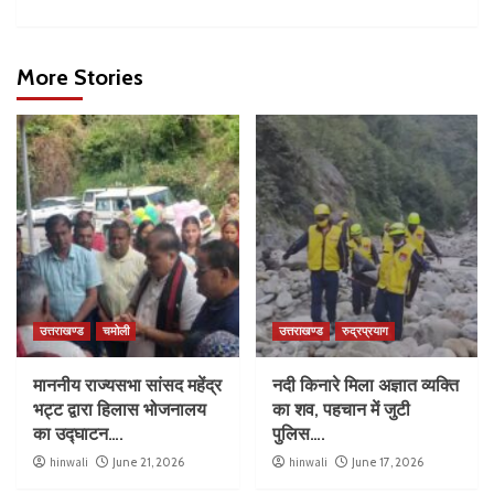
More Stories
उत्तराखण्ड
चमोली
उत्तराखण्ड
रुद्रप्रयाग
माननीय राज्यसभा सांसद महेंद्र
नदी किनारे मिला अज्ञात व्यक्ति
भट्ट द्वारा हिलास भोजनालय
का शव, पहचान में जुटी
का उद्घाटन….
पुलिस….
hinwali
June 21, 2026
hinwali
June 17, 2026