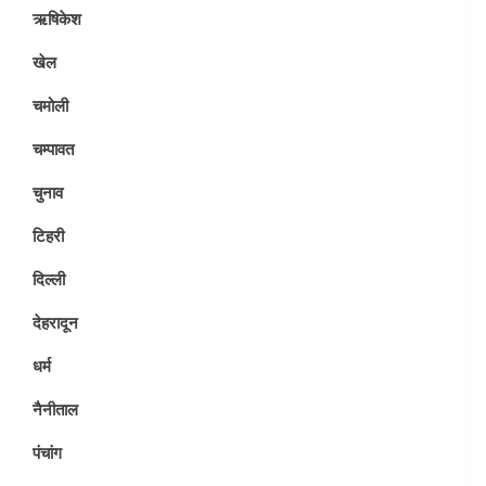
ऋषिकेश
खेल
चमोली
चम्पावत
चुनाव
टिहरी
दिल्ली
देहरादून
धर्म
नैनीताल
पंचांग