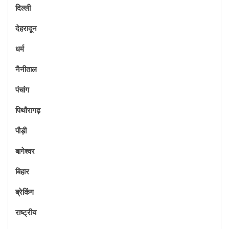
दिल्ली
देहरादून
धर्म
नैनीताल
पंचांग
पिथौरागढ़
पौड़ी
बागेश्वर
बिहार
ब्रेकिंग
राष्ट्रीय