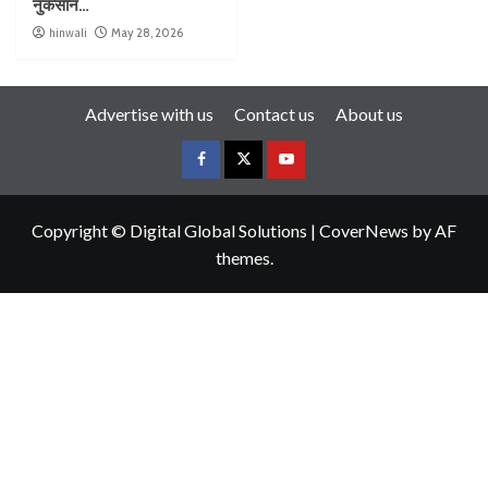
नुकसान…
hinwali
May 28, 2026
Advertise with us
Contact us
About us
Copyright © Digital Global Solutions
|
CoverNews
by AF
themes.