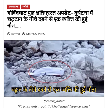
उत्तराखण्ड
चमोली
गोविंदघाट पुल क्षतिग्रस्त अपडेट- दुर्घटना में
चट्टान के नीचे दबने से एक व्यक्ति की हुई
मौत…..
hinwali
March 5, 2025
{"remix_data":
[],"remix_entry_point":"challenges","source_tags":