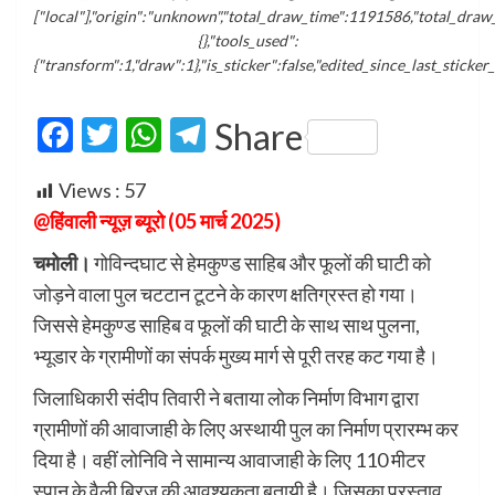
["local"],"origin":"unknown","total_draw_time":1191586,"total_draw
{},"tools_used":
{"transform":1,"draw":1},"is_sticker":false,"edited_since_last_sticker
Facebook
Twitter
WhatsApp
Telegram
Share
Views :
57
@हिंवाली न्यूज़ ब्यूरो (05 मार्च 2025)
चमोली।
गोविन्दघाट से हेमकुण्ड साहिब और फूलों की घाटी को
जोड़ने वाला पुल चटटान टूटने के कारण क्षतिग्रस्त हो गया।
जिससे हेमकुण्ड साहिब व फूलों की घाटी के साथ साथ पुलना,
भ्यूडार के ग्रामीणों का संपर्क मुख्य मार्ग से पूरी तरह कट गया है।
जिलाधिकारी संदीप तिवारी ने बताया लोक निर्माण विभाग द्वारा
ग्रामीणों की आवाजाही के लिए अस्थायी पुल का निर्माण प्रारम्भ कर
दिया है। वहीं लोनिवि ने सामान्य आवाजाही के लिए 110 मीटर
स्पान के वैली ब्रिज की आवश्यकता बतायी है। जिसका प्रस्ताव