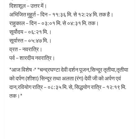
दिशाशूल – उत्तर में।
अभिजित मुहूर्त – दिन – ११:३६ मि. से १२:२४ मि. तक है।
राहुकाल – दिन – ०३:०१ मि. से ०४:३१ मि. तक।
सूर्योदय – ०६:२१ मि.।
सूर्यास्त – ०५:४७ मि.।
व्रत – नवरात्रि।
पर्व – शारदीय नवरात्रि।
*आज विशेष -* *चन्द्रघण्टा देवी दर्शन पूजन,सिन्दूर तृतीया,तृतीया
को दर्पण (शीशा) सिन्दूर तथा अलता (रंग) देवी जी को अर्पण एवं
दान,रवियोग रात्रि – ०८:३५ मि. से, सिद्धयोग रात्रि – १२:१९ मि.
तक।*