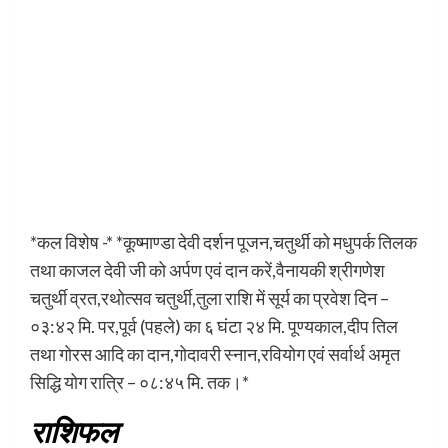
*कल विशेष -* *कूष्माण्डा देवी दर्शन पूजन,चतुर्थी को मधुपर्क तिलक
तथा काजल देवी जी को अर्पण एवं दान करें,वैनायकी श्रीगणेश
चतुर्थी व्रत,रथोत्सव चतुर्थी,तुला राशि में सूर्य का प्रवेश दिन –
०३:४२ मि. पर,पूर्व (पहले) का ६ घंटा २४ मि. पूण्यकाल,दीप तिल
तथा गोरस आदि का दान,गोदावरी स्नान,रवियोग एवं सर्वार्थ अमृत
सिद्धि योग रात्रि – ०८:४५ मि. तक।*
राशिफल