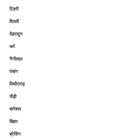
टिहरी
दिल्ली
देहरादून
धर्म
नैनीताल
पंचांग
पिथौरागढ़
पौड़ी
बागेश्वर
बिहार
ब्रेकिंग