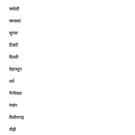
चमोली
चम्पावत
चुनाव
टिहरी
दिल्ली
देहरादून
धर्म
नैनीताल
पंचांग
पिथौरागढ़
पौड़ी