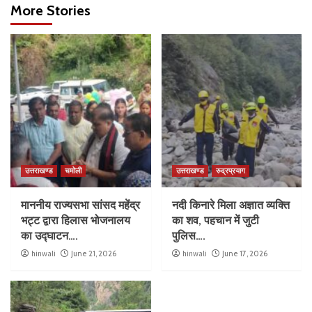
More Stories
उत्तराखण्ड
चमोली
उत्तराखण्ड
रुद्रप्रयाग
माननीय राज्यसभा सांसद महेंद्र
नदी किनारे मिला अज्ञात व्यक्ति
भट्ट द्वारा हिलास भोजनालय
का शव, पहचान में जुटी
का उद्घाटन….
पुलिस….
hinwali
June 21, 2026
hinwali
June 17, 2026