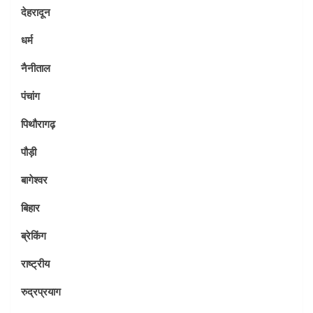
देहरादून
धर्म
नैनीताल
पंचांग
पिथौरागढ़
पौड़ी
बागेश्वर
बिहार
ब्रेकिंग
राष्ट्रीय
रुद्रप्रयाग