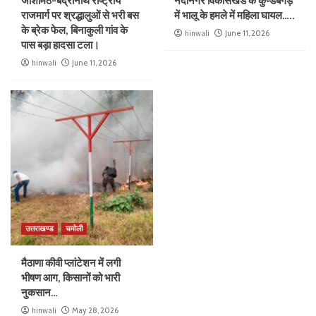
जोशीमठ-बद्रीनाथ राष्ट्रीय
नंदानगर विकासखंड के कुण्डबगड़
राजमार्ग पर श्रद्धालुओं से भरी बस
में भालू के हमले में महिला घायल…..
के ब्रेक फेल, बिनाकुली गांव के
hinwali
June 11, 2026
पास बड़ा हादसा टला।
hinwali
June 11, 2026
उत्तराखण्ड
चमोली
मैठाणा कीवी प्लांटेशन में लगी
भीषण आग, किसानों को भारी
नुकसान…
hinwali
May 28, 2026