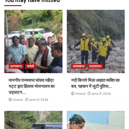
उत्तराखण्ड
चमोली
उत्तराखण्ड
रुद्रप्रयाग
माननीय राज्यसभा सांसद महेंद्र
नदी किनारे मिला अज्ञात व्यक्ति का
भट्ट द्वारा हिलास भोजनालय का
शव, पहचान में जुटी पुलिस….
उद्घाटन….
hinwali
June 17, 2026
hinwali
June 21, 2026