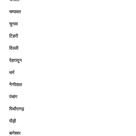
चम्पावत
चुनाव
टिहरी
दिल्ली
देहरादून
धर्म
नैनीताल
पंचांग
पिथौरागढ़
पौड़ी
बागेश्वर