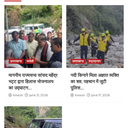
उत्तराखण्ड
चमोली
उत्तराखण्ड
रुद्रप्रयाग
माननीय राज्यसभा सांसद महेंद्र
नदी किनारे मिला अज्ञात व्यक्ति
भट्ट द्वारा हिलास भोजनालय
का शव, पहचान में जुटी
का उद्घाटन….
पुलिस….
hinwali
June 21, 2026
hinwali
June 17, 2026