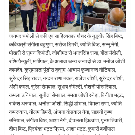
जनपद चमोली से कवि एवं साहित्यकार गौचर के युद्धवीर सिंह बिष्ट,
कवियत्री संगीता बहुगुणा, सरोज डिमरी, ज्योति बिष्ट, सन्नू नेगी,
पोखरी से सुमन किमोठी, जोशीमठ से भगतसिंह राणा, गीता मैंदोली,
रश्मि पैन्यूली, मर्णीपाल, के अलावा अन्य जनपदों से डा. मनोज जोशी
कामदेव, कुसुमलता पुंडोरा कुसुम, आचार्य कृष्णानन्द नौटियाल,
सुरेन्द्र सिंह रावत, नन्दन राणा नवल, राजेश जोशी, सुरेन्द्र जोशी,
अंशी कमल, सुरेश सेमवाल, सुभाष सेमेल्टी, रोशनी पोखरियाल,
कमला उनियाल, सुनीता सेमवाल, ममता जोशी स्नेहा, बिनीता भट्ट,
राकेश असवाल, अनीता जोशी, सिद्धी डोभाल, बिमला राणा, ज्योति
कपरूवाण, नीलम डिमरी, अंजना कंडवाल नैना, साहनी कृष्ण
उनियाल, संगीता बिष्ट, आशा नेगी, दीपलता झिक्वांण, पूनम तिवारी,
दीपा बिष्ट, प्रियंका भट्ट प्रिया, आशा भट्ट, कुमारी बर्णीपाल