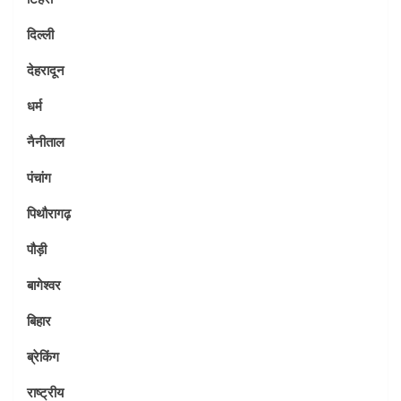
दिल्ली
देहरादून
धर्म
नैनीताल
पंचांग
पिथौरागढ़
पौड़ी
बागेश्वर
बिहार
ब्रेकिंग
राष्ट्रीय