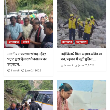
उत्तराखण्ड
चमोली
उत्तराखण्ड
रुद्रप्रयाग
माननीय राज्यसभा सांसद महेंद्र
नदी किनारे मिला अज्ञात व्यक्ति का
भट्ट द्वारा हिलास भोजनालय का
शव, पहचान में जुटी पुलिस….
उद्घाटन….
hinwali
June 17, 2026
hinwali
June 21, 2026