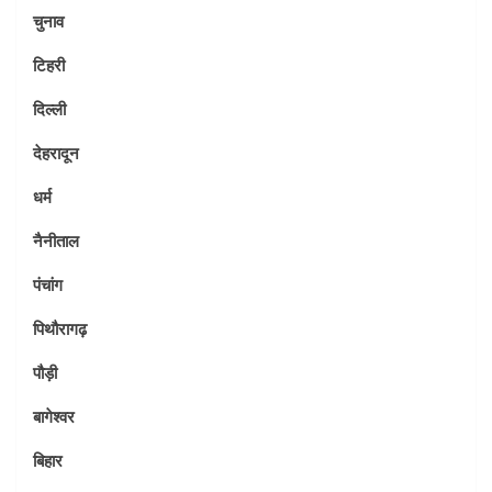
चुनाव
टिहरी
दिल्ली
देहरादून
धर्म
नैनीताल
पंचांग
पिथौरागढ़
पौड़ी
बागेश्वर
बिहार