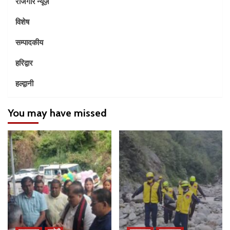
रोजगार न्यूज़
विशेष
सम्पादकीय
हरिद्वार
हल्द्वानी
You may have missed