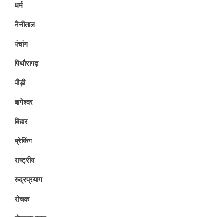
धर्म
नैनीताल
पंचांग
पिथौरागढ़
पौड़ी
बागेश्वर
बिहार
ब्रेकिंग
राष्ट्रीय
रुद्रप्रयाग
रोचक