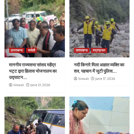
उत्तराखण्ड
चमोली
उत्तराखण्ड
रुद्रप्रयाग
माननीय राज्यसभा सांसद महेंद्र
नदी किनारे मिला अज्ञात व्यक्ति का
भट्ट द्वारा हिलास भोजनालय का
शव, पहचान में जुटी पुलिस….
उद्घाटन….
hinwali
June 17, 2026
hinwali
June 21, 2026