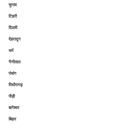
चुनाव
टिहरी
दिल्ली
देहरादून
धर्म
नैनीताल
पंचांग
पिथौरागढ़
पौड़ी
बागेश्वर
बिहार