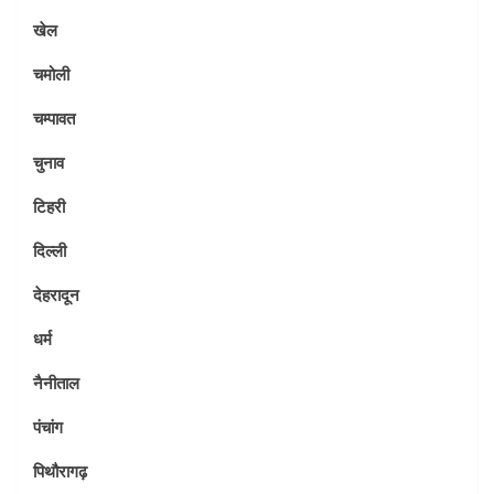
खेल
चमोली
चम्पावत
चुनाव
टिहरी
दिल्ली
देहरादून
धर्म
नैनीताल
पंचांग
पिथौरागढ़