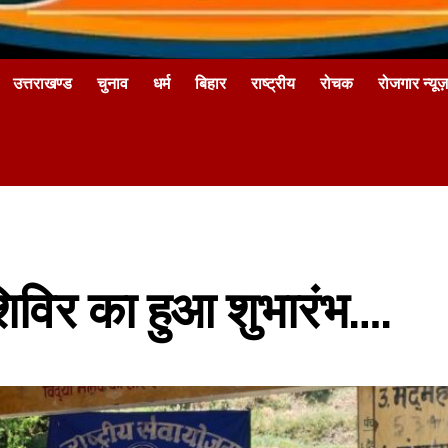
उत्तराखण्ड
चुनाव
धर्म
बिहार
राष्ट्रीय
रोचक
रोजगार न्यूज़
विर का हुआ शुभारंभ….