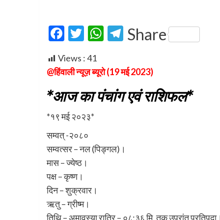
Facebook
Twitter
WhatsApp
Telegram
Share
Views :
41
@हिंवाली न्यूज़ ब्यूरो (19 मई 2023)
*आज का पंचांग एवं राशिफल*
*१९ मई २०२३*
सम्वत् -२०८०
सम्वत्सर – नल (पिङ्गल)।
मास – ज्येष्ठ।
पक्ष – कृष्ण।
दिन – शुक्रवार।
ऋतु – ग्रीष्म।
तिथि – अमावस्या रात्रि – ०८:३६ मि. तक उपरांत प्रतिपदा