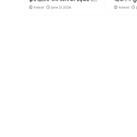
hinwali
June 21, 2026
hinwali