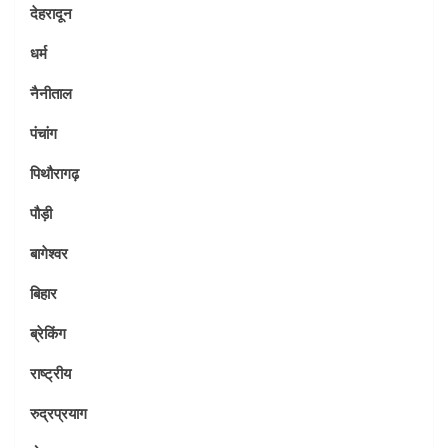
देहरादून
धर्म
नैनीताल
पंचांग
पिथौरागढ़
पौड़ी
बागेश्वर
बिहार
ब्रेकिंग
राष्ट्रीय
रुद्रप्रयाग