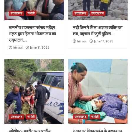
उत्तराखण्ड
चमोली
उत्तराखण्ड
रुद्रप्रयाग
माननीय राज्यसभा सांसद महेंद्र
नदी किनारे मिला अज्ञात व्यक्ति का
भट्ट द्वारा हिलास भोजनालय का
शव, पहचान में जुटी पुलिस….
उद्घाटन….
hinwali
June 17, 2026
hinwali
June 21, 2026
उत्तराखण्ड
चमोली
उत्तराखण्ड
चमोली
जोशीमठ-बद्रीनाथ राष्ट्रीय
नंदानगर विकासखंड के कुण्डबगड़