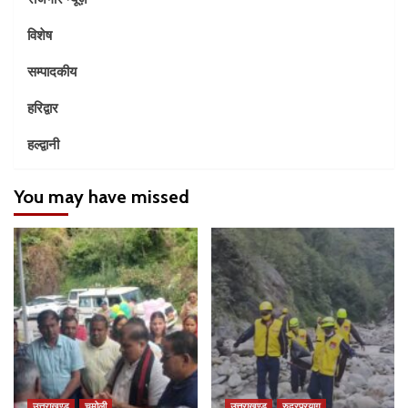
विशेष
सम्पादकीय
हरिद्वार
हल्द्वानी
You may have missed
उत्तराखण्ड
चमोली
उत्तराखण्ड
रुद्रप्रयाग