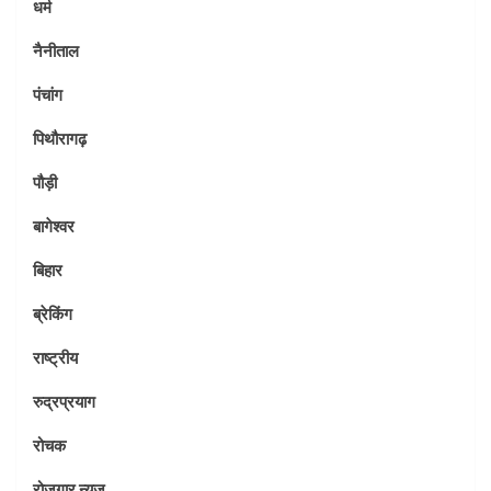
धर्म
नैनीताल
पंचांग
पिथौरागढ़
पौड़ी
बागेश्वर
बिहार
ब्रेकिंग
राष्ट्रीय
रुद्रप्रयाग
रोचक
रोजगार न्यूज़