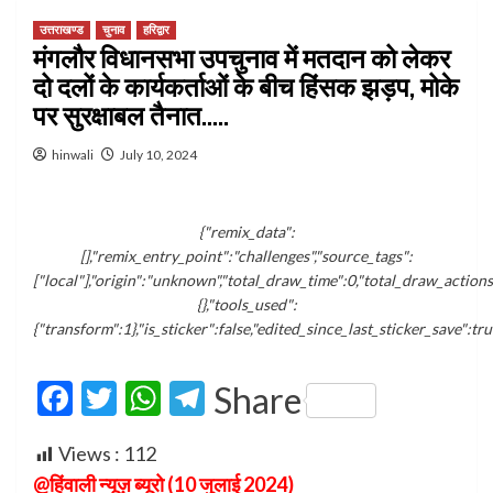
उत्तराखण्ड
चुनाव
हरिद्वार
मंगलौर विधानसभा उपचुनाव में मतदान को लेकर
दो दलों के कार्यकर्ताओं के बीच हिंसक झड़प, मोके
पर सुरक्षाबल तैनात…..
hinwali
July 10, 2024
{"remix_data":
[],"remix_entry_point":"challenges","source_tags":
["local"],"origin":"unknown","total_draw_time":0,"total_draw_action
{},"tools_used":
{"transform":1},"is_sticker":false,"edited_since_last_sticker_save":tr
Facebook
Twitter
WhatsApp
Telegram
Share
Views :
112
@हिंवाली न्यूज़ ब्यूरो (10 जुलाई 2024)