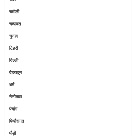
चमोली
चम्पावत
चुनाव
टिहरी
दिल्ली
देहरादून
धर्म
नैनीताल
पंचांग
पिथौरागढ़
पौड़ी