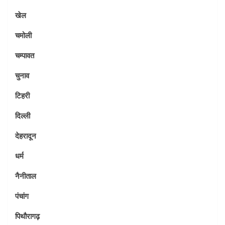
खेल
चमोली
चम्पावत
चुनाव
टिहरी
दिल्ली
देहरादून
धर्म
नैनीताल
पंचांग
पिथौरागढ़