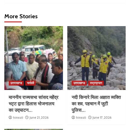
More Stories
उत्तराखण्ड
चमोली
उत्तराखण्ड
रुद्रप्रयाग
माननीय राज्यसभा सांसद महेंद्र
नदी किनारे मिला अज्ञात व्यक्ति
भट्ट द्वारा हिलास भोजनालय
का शव, पहचान में जुटी
का उद्घाटन….
पुलिस….
hinwali
June 21, 2026
hinwali
June 17, 2026