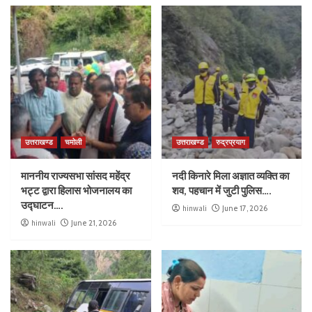
उत्तराखण्ड
चमोली
उत्तराखण्ड
रुद्रप्रयाग
माननीय राज्यसभा सांसद महेंद्र
नदी किनारे मिला अज्ञात व्यक्ति का
भट्ट द्वारा हिलास भोजनालय का
शव, पहचान में जुटी पुलिस….
उद्घाटन….
hinwali
June 17, 2026
hinwali
June 21, 2026