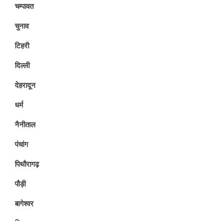
चम्पावत
चुनाव
टिहरी
दिल्ली
देहरादून
धर्म
नैनीताल
पंचांग
पिथौरागढ़
पौड़ी
बागेश्वर