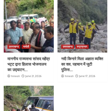
उत्तराखण्ड
चमोली
उत्तराखण्ड
रुद्रप्रयाग
माननीय राज्यसभा सांसद महेंद्र
नदी किनारे मिला अज्ञात व्यक्ति
भट्ट द्वारा हिलास भोजनालय
का शव, पहचान में जुटी
का उद्घाटन….
पुलिस….
hinwali
June 21, 2026
hinwali
June 17, 2026