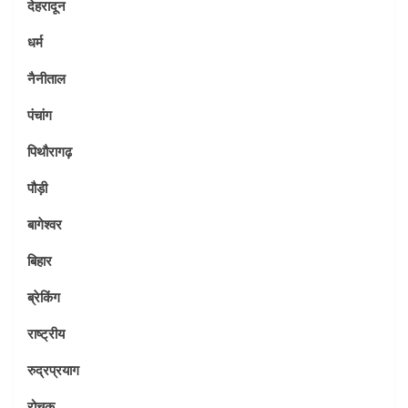
देहरादून
धर्म
नैनीताल
पंचांग
पिथौरागढ़
पौड़ी
बागेश्वर
बिहार
ब्रेकिंग
राष्ट्रीय
रुद्रप्रयाग
रोचक