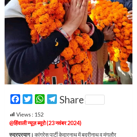
Facebook
Twitter
WhatsApp
Telegram
Share
Views :
152
@हिंवाली न्यूज़ ब्यूरो (23 नवंबर 2024)
रुद्रप्रयाग।
कांग्रेस पार्टी केदारनाथ में बदरीनाथ व मंगलौर