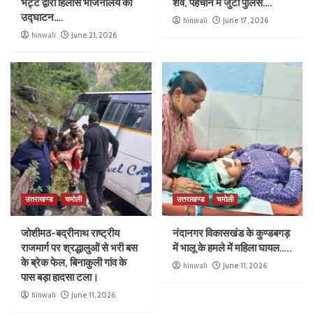
भट्ट द्वारा हिलास भोजनालय का
शव, पहचान में जुटी पुलिस….
उद्घाटन….
hinwali
June 17, 2026
hinwali
June 21, 2026
उत्तराखण्ड
चमोली
उत्तराखण्ड
चमोली
जोशीमठ-बद्रीनाथ राष्ट्रीय
नंदानगर विकासखंड के कुण्डबगड़
राजमार्ग पर श्रद्धालुओं से भरी बस
में भालू के हमले में महिला घायल…..
के ब्रेक फेल, बिनाकुली गांव के
hinwali
June 11, 2026
पास बड़ा हादसा टला।
hinwali
June 11, 2026