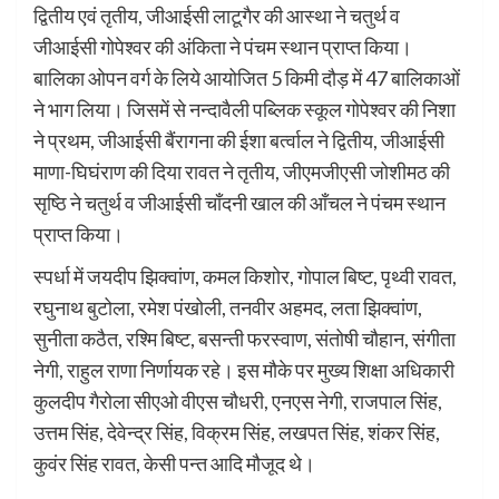
द्वितीय एवं तृतीय, जीआईसी लाटूगैर की आस्था ने चतुर्थ व
जीआईसी गोपेश्वर की अंकिता ने पंचम स्थान प्राप्त किया।
बालिका ओपन वर्ग के लिये आयोजित 5 किमी दौड़ में 47 बालिकाओं
ने भाग लिया। जिसमें से नन्दावैली पब्लिक स्कूल गोपेश्वर की निशा
ने प्रथम, जीआईसी बैंरागना की ईशा बर्त्वाल ने द्वितीय, जीआईसी
माणा-घिघंराण की दिया रावत ने तृतीय, जीएमजीएसी जोशीमठ की
सृष्ठि ने चतुर्थ व जीआईसी चाँदनी खाल की आँचल ने पंचम स्थान
प्राप्त किया।
स्पर्धा में जयदीप झिक्वांण, कमल किशोर, गोपाल बिष्ट, पृथ्वी रावत,
रघुनाथ बुटोला, रमेश पंखोली, तनवीर अहमद, लता झिक्वांण,
सुनीता कठैत, रश्मि बिष्ट, बसन्ती फरस्वाण, संतोषी चौहान, संगीता
नेगी, राहुल राणा निर्णायक रहे। इस मौके पर मुख्य शिक्षा अधिकारी
कुलदीप गैरोला सीएओ वीएस चौधरी, एनएस नेगी, राजपाल सिंह,
उत्तम सिंह, देवेन्द्र सिंह, विक्रम सिंह, लखपत सिंह, शंकर सिंह,
कुवंर सिंह रावत, केसी पन्त आदि मौजूद थे।