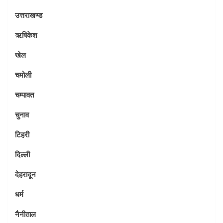
उत्तराखण्ड
ऋषिकेश
खेल
चमोली
चम्पावत
चुनाव
टिहरी
दिल्ली
देहरादून
धर्म
नैनीताल