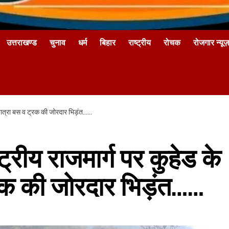
उत्तराखण्ड
चुनाव
धर्म
बिहार
राष्ट्रीय
रोचक
रोजगार न्यूज़
स यात्रा बस व ट्रक की जोरदार भिड़ंत……
ट्रीय राजमार्ग पर कुहेड के
्रक की जोरदार भिड़ंत……