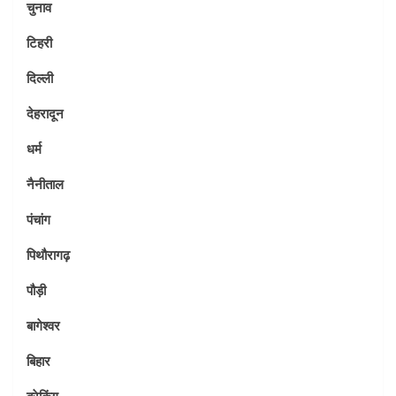
चुनाव
टिहरी
दिल्ली
देहरादून
धर्म
नैनीताल
पंचांग
पिथौरागढ़
पौड़ी
बागेश्वर
बिहार
ब्रेकिंग