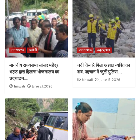
उत्तराखण्ड
चमोली
उत्तराखण्ड
रुद्रप्रयाग
माननीय राज्यसभा सांसद महेंद्र
नदी किनारे मिला अज्ञात व्यक्ति का
भट्ट द्वारा हिलास भोजनालय का
शव, पहचान में जुटी पुलिस….
उद्घाटन….
hinwali
June 17, 2026
hinwali
June 21, 2026